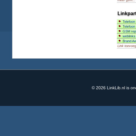
meer gsm...
Linkpar
Telefoon
Telefoon
GSM rep
weblinks
Brand A
Link toevoe
© 2026
LinkLib.nl
is on