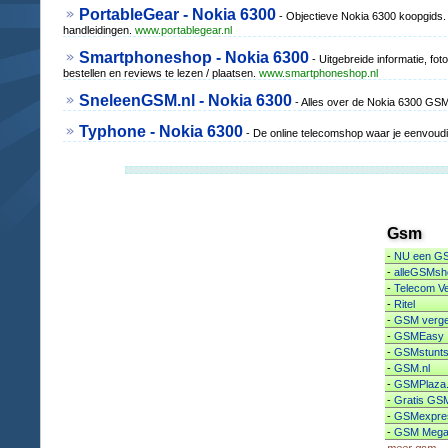
PortableGear - Nokia 6300
- Objectieve Nokia 6300 koopgids. L
handleidingen.
www.portablegear.nl
Smartphoneshop - Nokia 6300
- Uitgebreide informatie, fo
bestellen en reviews te lezen / plaatsen.
www.smartphoneshop.nl
SneleenGSM.nl - Nokia 6300
- Alles over de Nokia 6300 GSM.
Typhone - Nokia 6300
- De online telecomshop waar je eenvoudi
Gsm
-
NU een GS
-
alleGSMsh
-
Telecom Ve
-
Ritel
-
GSM vergel
-
GSMEasy
-
GSMstunts
-
GSM.nl
-
GSMPlaza.
-
Gratis GS
-
GSMexpres
-
GSM Mega