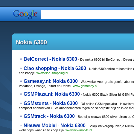
Nokia 6300
BelCorrect - Nokia 6300
- De nokia 6300 bij BelCorrect. Direct t
Ciao shopping - Nokia 6300
- Nokia 6300 online te bestellen 
een koopje.
www.ciao-shopping.nl
Gsmeasy.nl: Nokia 6300
- Webwinkel voor gratis gsm's, abonn
Vodafone, Orange, Telfort en Debitel.
www.gsmeasy.nl
GSMPlaza.nl: Nokia 6300
- Nokia 6300 Black Silver bij GSM Pl
GSMstunts - Nokia 6300
- Dé online GSM specialist - is uw int
compleet aanbod van GSM abonnementen tegen de scherpste prijzen in de ma
GSMtrack - Nokia 6300
- Bestel je nieuwe 6300 silver direct op
Nieuwe Mobiel - Nokia 6300
- Bekijk en vergelijk hier je Nieu
webshops waar ze te koop zijn!
www.newmobile.nl